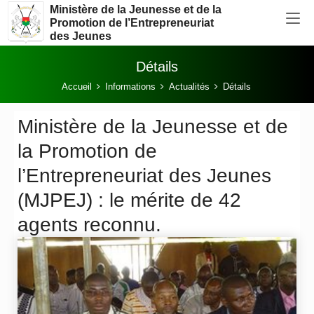
Aller au contenu principal
Ministère de la Jeunesse et de la
Promotion de l’Entrepreneuriat
des Jeunes
Détails
Vous êtes ici:
Accueil
Informations
Actualités
Détails
Ministère de la Jeunesse et de
la Promotion de
l’Entrepreneuriat des Jeunes
(MJPEJ) : le mérite de 42
agents reconnu.